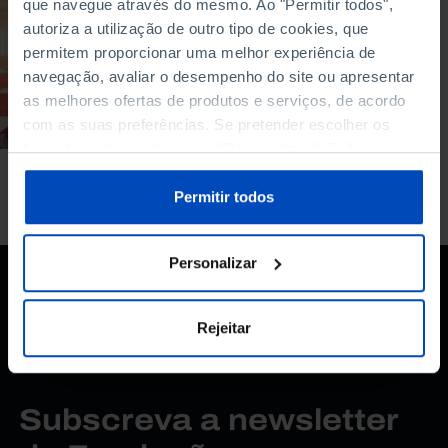
que navegue através do mesmo. Ao "Permitir todos",
autoriza a utilização de outro tipo de cookies, que
Que Ciência se
aprende na escola?
permitem proporcionar uma melhor experiência de
navegação, avaliar o desempenho do site ou apresentar
01/01/2013
as melhores ofertas de produtos e serviços, de acordo
3 MIN
com as suas preferências. Se pretender escolher os
tipos de cookies, clique em "Personalizar". Saiba mais
sobre cookies através da gestão de preferências ou da
nossa
Política de Cookies
.
Permitir todos
Personalizar
Rejeitar
Subscreva a newsletter