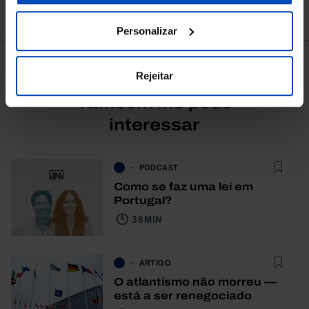
Ver todos
Personalizar
Rejeitar
Também lhe pode
interessar
PODCAST
Como se faz uma lei em
Portugal?
38 MIN
ARTIGO
O atlantismo não morreu —
está a ser renegociado