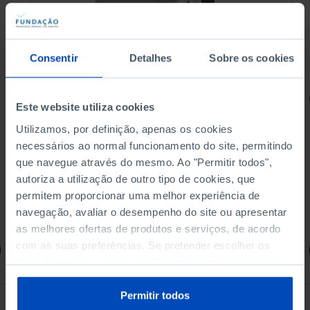
Consentir
Detalhes
Sobre os cookies
RETRATOS
Este website utiliza cookies
Promessas do Futebol
Utilizamos, por definição, apenas os cookies
necessários ao normal funcionamento do site, permitindo
que navegue através do mesmo. Ao "Permitir todos",
autoriza a utilização de outro tipo de cookies, que
permitem proporcionar uma melhor experiência de
4,50 €
5,00 €
-10%
navegação, avaliar o desempenho do site ou apresentar
as melhores ofertas de produtos e serviços, de acordo
com as suas preferências. Se pretender escolher os
Comprar
tipos de cookies, clique em "Personalizar". Saiba mais
sobre cookies através da gestão de preferências ou da
nossa
Política de Cookies
.
Permitir todos