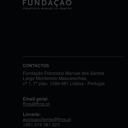
CONTACTOS
Fundação Francisco Manuel dos Santos
Largo Monterroio Mascarenhas,
nº 1, 7º piso, 1099-081 Lisboa - Portugal
Email geral:
ffms@ffms.pt
Livraria:
apoioaocliente@ffms.pt
+351
219 381 223