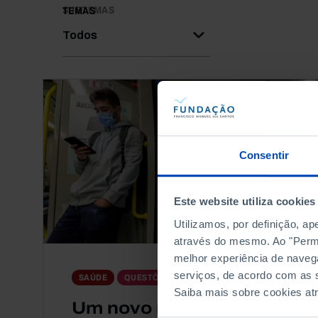
SUBTEMAS
TEMAS
Todos
Consentir
Este website utiliza cookies
Utilizamos, por definição, a
através do mesmo. Ao "Permit
melhor experiência de naveg
serviços, de acordo com as s
ESTUDO
SAÚDE
QUESTÕES SOCIAIS
Saiba mais sobre cookies at
Um novo normal?