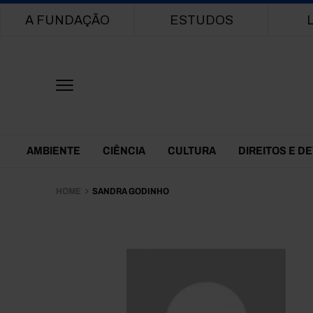
Main navigation
A FUNDAÇÃO
ESTUDOS
Themes Menu
AMBIENTE
CIÊNCIA
CULTURA
DIREITOS E D
HOME
SANDRA GODINHO