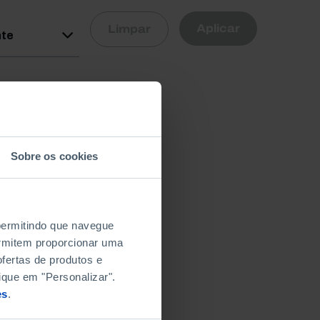
R
Aplicar
Limpar
nte
Sobre os cookies
 permitindo que navegue
permitem proporcionar uma
fertas de produtos e
ique em "Personalizar".
es
.