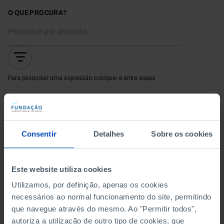
O QUE PROCURA?
Para pesquisar uma expressão coloque-a entre aspas
Não foram encontrados
resultados para esta
Consentir
Detalhes
Sobre os cookies
pesquisa.
Este website utiliza cookies
Utilizamos, por definição, apenas os cookies
necessários ao normal funcionamento do site, permitindo
À venda na Livraria
que navegue através do mesmo. Ao "Permitir todos",
autoriza a utilização de outro tipo de cookies, que