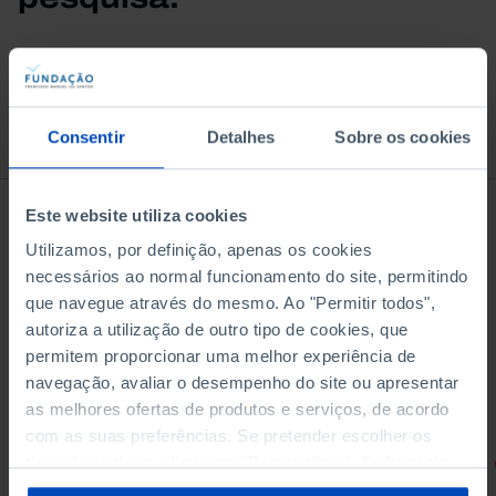
À venda na Livraria
Consentir
Detalhes
Sobre os cookies
Este website utiliza cookies
Utilizamos, por definição, apenas os cookies
necessários ao normal funcionamento do site, permitindo
que navegue através do mesmo. Ao "Permitir todos",
autoriza a utilização de outro tipo de cookies, que
permitem proporcionar uma melhor experiência de
navegação, avaliar o desempenho do site ou apresentar
as melhores ofertas de produtos e serviços, de acordo
com as suas preferências. Se pretender escolher os
tipos de cookies, clique em "Personalizar". Saiba mais
RETRATOS
sobre cookies através da gestão de preferências ou da