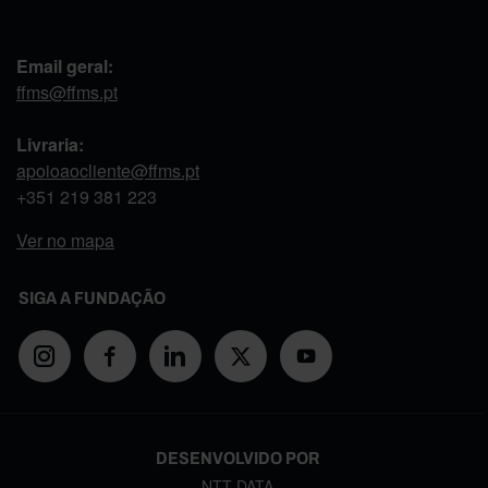
Email geral:
ffms@ffms.pt
Livraria:
apoioaocliente@ffms.pt
+351
219 381 223
Ver no mapa
SIGA A FUNDAÇÃO
DESENVOLVIDO POR
NTT DATA