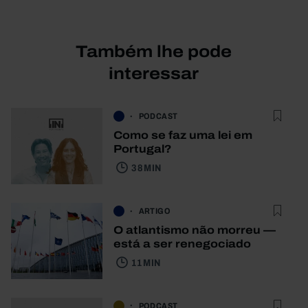
Também lhe pode
interessar
PODCAST
Como se faz uma lei em
Portugal?
38 MIN
ARTIGO
O atlantismo não morreu —
está a ser renegociado
11 MIN
PODCAST