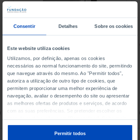
Consentir
Detalhes
Sobre os cookies
RETRATOS
Este website utiliza cookies
Promessas do Futebol
Utilizamos, por definição, apenas os cookies
necessários ao normal funcionamento do site, permitindo
que navegue através do mesmo. Ao "Permitir todos",
autoriza a utilização de outro tipo de cookies, que
permitem proporcionar uma melhor experiência de
4,50 €
5,00 €
-10%
navegação, avaliar o desempenho do site ou apresentar
as melhores ofertas de produtos e serviços, de acordo
com as suas preferências. Se pretender escolher os
Comprar
tipos de cookies, clique em "Personalizar". Saiba mais
sobre cookies através da gestão de preferências ou da
nossa
Política de Cookies
.
Permitir todos