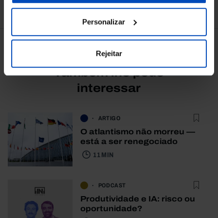
Ver todos
Personalizar
Rejeitar
Também lhe pode
interessar
ARTIGO
O atlantismo não morreu —
está a ser renegociado
11 MIN
PODCAST
Produtividade e IA: risco ou
oportunidade?