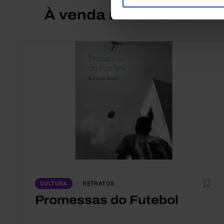
À venda na Livraria
RETRATOS
CULTURA
Promessas do Futebol