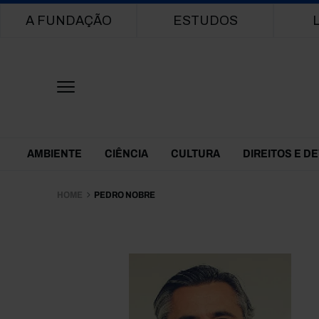
Main navigation
A FUNDAÇÃO
ESTUDOS
Themes Menu
AMBIENTE
CIÊNCIA
CULTURA
DIREITOS E D
HOME
PEDRO NOBRE