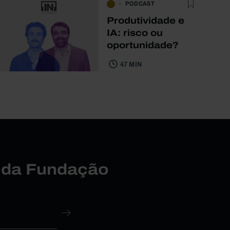
PODCAST
Produtividade e
IA: risco ou
oportunidade?
47 MIN
r da Fundação