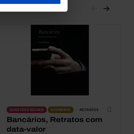
RETRATOS
QUESTÕES SOCIAIS
ECONOMIA
Bancários, Retratos com
data-valor