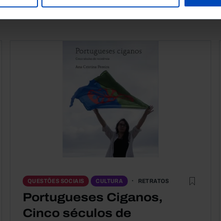
RETRATOS
QUESTÕES SOCIAIS
CULTURA
Portugueses Ciganos,
Cinco séculos de