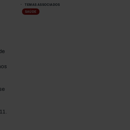
TEMAS ASSOCIADOS
SAÚDE
de
nos
se
11.