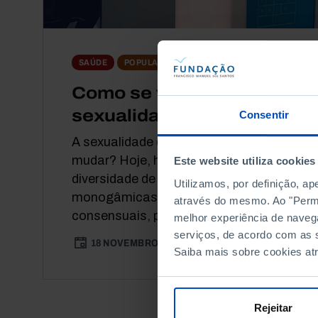
DEBATE
SAÚDE
POPULAÇÃO
Como se vive a
sexualidade, hoje?
Consentir
A sexualidade dos portugueses está a
mudar? Hoje, há uma maior
Este website utiliza cookies
diversidade de relações –
Utilizamos, por definição, a
monogâmicas, não-monogâmicas
através do mesmo. Ao "Permit
consensuais, poliamorosas...
melhor experiência de naveg
serviços, de acordo com as s
18 NOVEMBRO 2020
91 MIN
Saiba mais sobre cookies at
Rejeitar