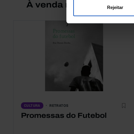
À venda na Livraria
Rejeitar
RETRATOS
CULTURA
Promessas do Futebol