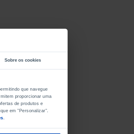
Sobre os cookies
 permitindo que navegue
permitem proporcionar uma
fertas de produtos e
ique em "Personalizar".
es
.