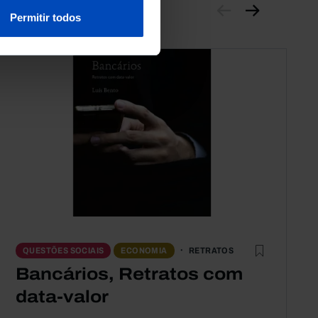
Permitir todos
RETRATOS
QUESTÕES SOCIAIS
ECONOMIA
Bancários, Retratos com
data-valor