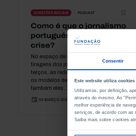
PODCAST
QUESTÕES SOCIAIS
Como é que o jornalismo
português entrou em
crise?
No espaço de uma década, as
Consentir
tiragens dos jornais diminuíram dois
terços, as redações emagreceram e
os modelos de negócio tornaram-se
Este website utiliza cookies
também eles...
Utilizamos, por definição, a
através do mesmo. Ao "Permit
04 MARÇO 2025
50 MIN
melhor experiência de naveg
serviços, de acordo com as s
Saiba mais sobre cookies at