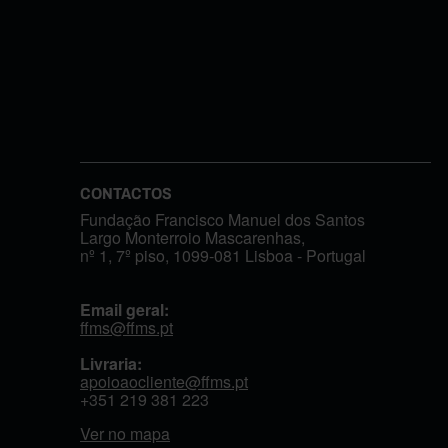
CONTACTOS
Fundação Francisco Manuel dos Santos
Largo Monterroio Mascarenhas,
nº 1, 7º piso, 1099-081 Lisboa - Portugal
Email geral:
ffms@ffms.pt
Livraria:
apoioaocliente@ffms.pt
+351
219 381 223
Ver no mapa