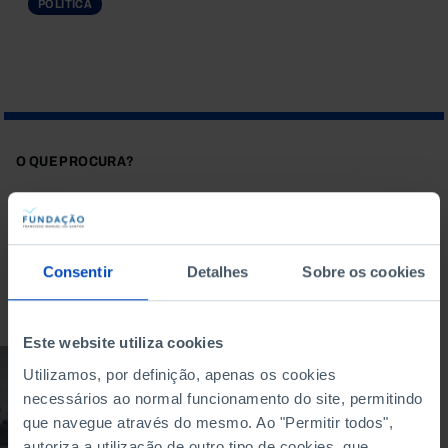
POLÍTICA
O QUE PROCURA?
Consentir
Detalhes
Sobre os cookies
Para pesquisar uma expressão coloque-a entre aspas
Este website utiliza cookies
DOCUMENTÁRIO
Utilizamos, por definição, apenas os cookies
necessários ao normal funcionamento do site, permitindo
E depois da
que navegue através do mesmo. Ao "Permitir todos",
revolução: somos
famílias diferentes?
autoriza a utilização de outro tipo de cookies, que