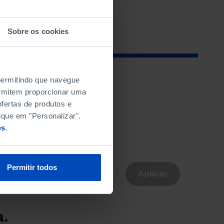
Sobre os cookies
 permitindo que navegue
permitem proporcionar uma
fertas de produtos e
ique em "Personalizar".
es
.
R
Permitir todos
Aplicar
Limpar
nte
a.