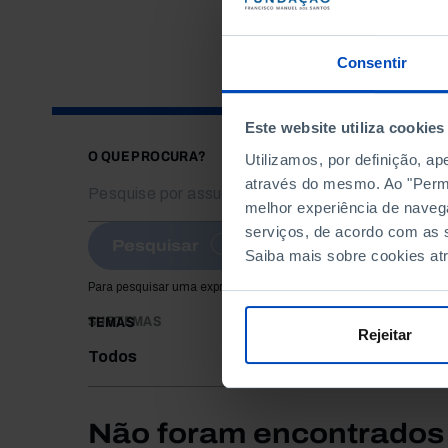
Consentir
Este website utiliza cookies
O QUE PROCURA?
Utilizamos, por definição, a
através do mesmo. Ao "Permit
melhor experiência de naveg
serviços, de acordo com as s
Pesquisar
Saiba mais sobre cookies at
Para pesquisar uma expressão coloque-a entre aspas
SUBTEMAS
TEMAS
Rejeitar
Todos
Não foram encontrados 