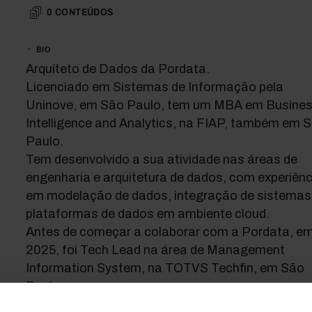
0
CONTEÚDOS
BIO
Arquiteto de Dados da Pordata.
Licenciado em Sistemas de Informação pela
Uninove, em São Paulo, tem um MBA em Busine
Intelligence and Analytics, na FIAP, também em 
Paulo.
Tem desenvolvido a sua atividade nas áreas de
engenharia e arquitetura de dados, com experiênc
em modelação de dados, integração de sistemas
plataformas de dados em ambiente cloud.
Antes de começar a colaborar com a Pordata, e
2025, foi Tech Lead na área de Management
Information System, na TOTVS Techfin, em São
Paulo.