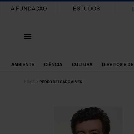
Main navigation
A FUNDAÇÃO
ESTUDOS
Themes Menu
AMBIENTE
CIÊNCIA
CULTURA
DIREITOS E D
HOME
PEDRO DELGADO ALVES