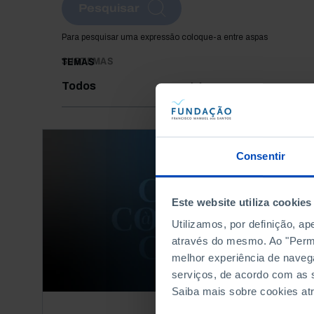
Pesquisar
Para pesquisar uma expressão coloque-a entre aspas
SUBTEMAS
TEMAS
Todos
Consentir
Este website utiliza cookies
Utilizamos, por definição, a
através do mesmo. Ao "Permit
melhor experiência de naveg
serviços, de acordo com as s
Saiba mais sobre cookies at