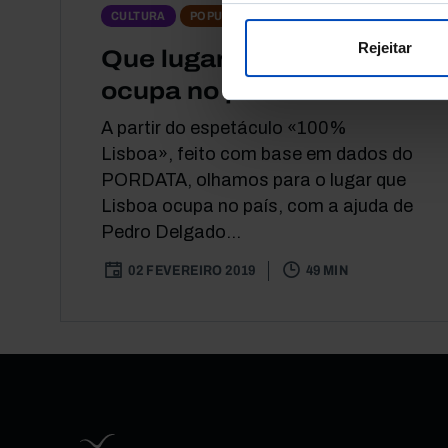
PODCAST
CULTURA
POPULAÇÃO
Rejeitar
Que lugar é que Lisboa
ocupa no país?
A partir do espetáculo «100%
Lisboa», feito com base em dados do
PORDATA, olhamos para o lugar que
Lisboa ocupa no país, com a ajuda de
Pedro Delgado...
02 FEVEREIRO 2019
49 MIN