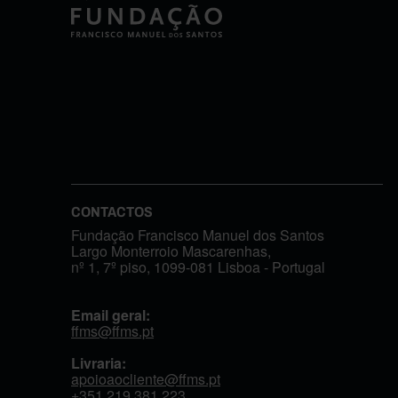
CONTACTOS
Fundação Francisco Manuel dos Santos
Largo Monterroio Mascarenhas,
nº 1, 7º piso, 1099-081 Lisboa - Portugal
Email geral:
ffms@ffms.pt
Livraria:
apoioaocliente@ffms.pt
+351
219 381 223