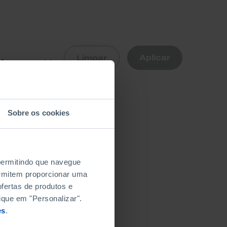
R
Aplicar
Limpar
nte
Sobre os cookies
 permitindo que navegue
permitem proporcionar uma
fertas de produtos e
ique em "Personalizar".
es
.