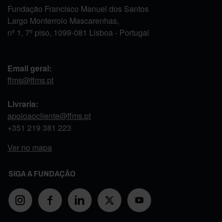
Fundação Francisco Manuel dos Santos
Largo Monterroio Mascarenhas,
nº 1, 7º piso, 1099-081 Lisboa - Portugal
Email geral:
ffms@ffms.pt
Livraria:
apoioaocliente@ffms.pt
+351
219 381 223
Ver no mapa
SIGA A FUNDAÇÃO