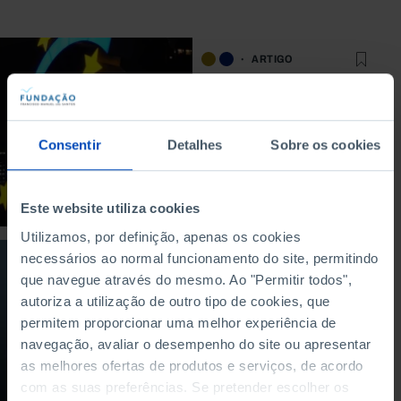
ARTIGO
Os fundos europeus
são suficientes para
a recuperação
Consentir
Detalhes
Sobre os cookies
portuguesa?
22/07/2020
Este website utiliza cookies
3 MIN
Utilizamos, por definição, apenas os cookies
necessários ao normal funcionamento do site, permitindo
PODCAST
que navegue através do mesmo. Ao "Permitir todos",
Portugal, o Euro, o
autoriza a utilização de outro tipo de cookies, que
Crescimento
permitem proporcionar uma melhor experiência de
Económico e o
navegação, avaliar o desempenho do site ou apresentar
Comércio
Internacional
as melhores ofertas de produtos e serviços, de acordo
com as suas preferências. Se pretender escolher os