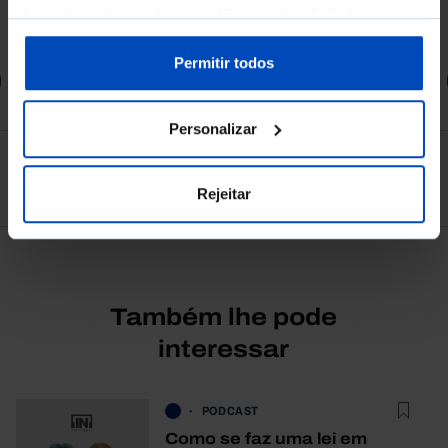
tipos de cookies, clique em "Personalizar". Saiba mais
4,50 €
5,00 €
-10%
sobre cookies através da gestão de preferências ou da
nossa
Política de Cookies
.
Permitir todos
Comprar
Personalizar
Ver todos
Rejeitar
Também lhe pode
interessar
PODCAST
Como se faz uma lei em