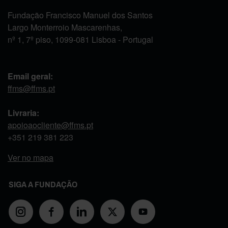
Fundação Francisco Manuel dos Santos
Largo Monterroio Mascarenhas,
nº 1, 7º piso, 1099-081 Lisboa - Portugal
Email geral:
ffms@ffms.pt
Livraria:
apoioaocliente@ffms.pt
+351
219 381 223
Ver no mapa
SIGA A FUNDAÇÃO