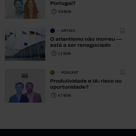
Portugal?
38 MIN
ARTIGO
O atlantismo não morreu —
está a ser renegociado
11 MIN
PODCAST
Produtividade e IA: risco ou
oportunidade?
47 MIN