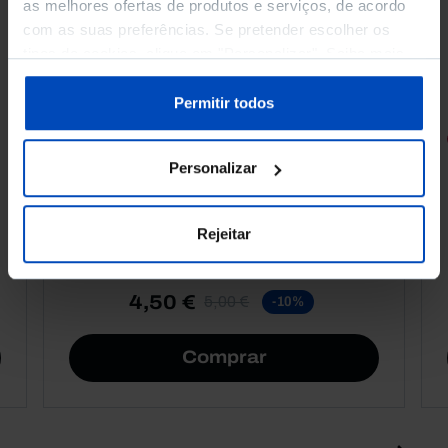
as melhores ofertas de produtos e serviços, de acordo
com as suas preferências. Se pretender escolher os
tipos de cookies, clique em "Personalizar". Saiba mais
sobre cookies através da gestão de preferências ou da
nossa
Política de Cookies
.
Permitir todos
RETRATOS
Personalizar
Promessas do Futebol
Rejeitar
4,50 €
5,00 €
-10%
Comprar