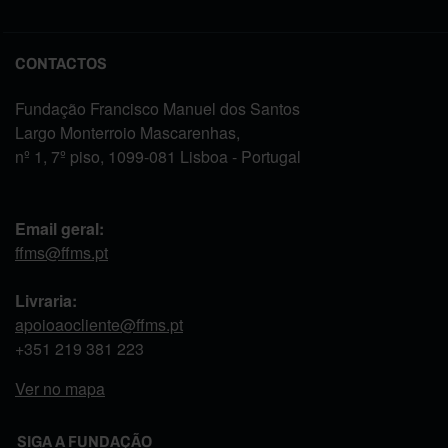
CONTACTOS
Fundação Francisco Manuel dos Santos
Largo Monterroio Mascarenhas,
nº 1, 7º piso, 1099-081 Lisboa - Portugal
Email geral:
ffms@ffms.pt
Livraria:
apoioaocliente@ffms.pt
+351
219 381 223
Ver no mapa
SIGA A FUNDAÇÃO