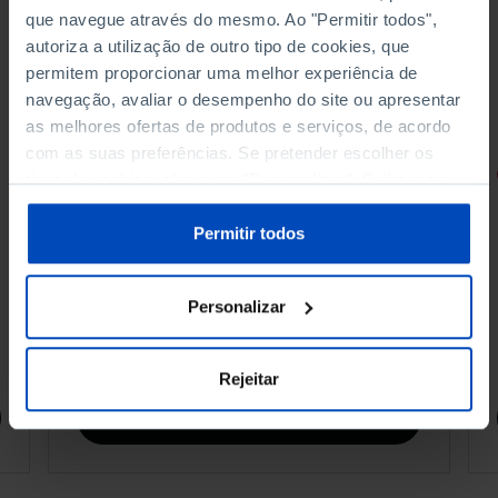
que navegue através do mesmo. Ao "Permitir todos",
autoriza a utilização de outro tipo de cookies, que
permitem proporcionar uma melhor experiência de
navegação, avaliar o desempenho do site ou apresentar
as melhores ofertas de produtos e serviços, de acordo
com as suas preferências. Se pretender escolher os
RETRATOS
tipos de cookies, clique em "Personalizar". Saiba mais
sobre cookies através da gestão de preferências ou da
Promessas do Futebol
nossa
Política de Cookies
.
Permitir todos
Personalizar
4,50 €
5,00 €
-10%
Rejeitar
Comprar