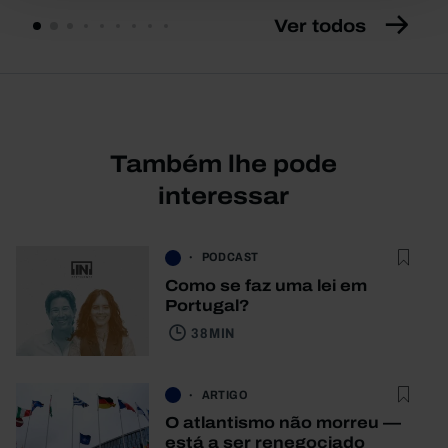
Ver todos
Também lhe pode
interessar
PODCAST
Como se faz uma lei em
Portugal?
38 MIN
ARTIGO
O atlantismo não morreu —
está a ser renegociado