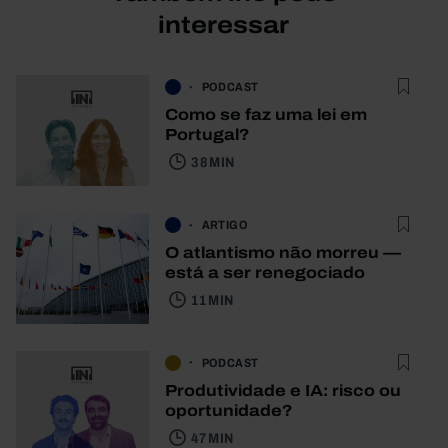
interessar
PODCAST
Como se faz uma lei em
Portugal?
38 MIN
ARTIGO
O atlantismo não morreu —
está a ser renegociado
11 MIN
PODCAST
Produtividade e IA: risco ou
oportunidade?
47 MIN