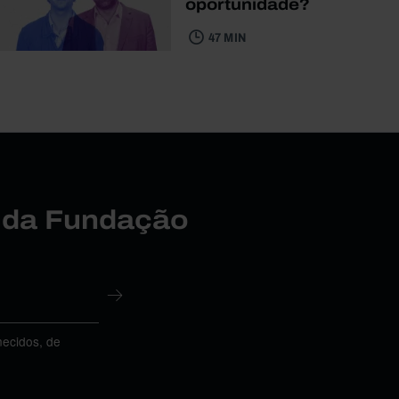
oportunidade?
47 MIN
r da Fundação
necidos, de