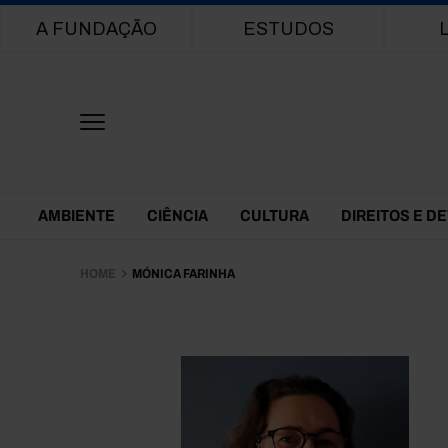
Main navigation
A FUNDAÇÃO
ESTUDOS
Themes Menu
AMBIENTE
CIÊNCIA
CULTURA
DIREITOS E D
HOME
MÓNICA FARINHA