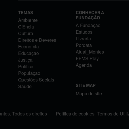
TEMAS
CONHECER A
FUNDAÇÃO
Ambiente
A Fundação
Ciência
Estudos
Cultura
Livraria
Direitos e Deveres
Pordata
Economia
Atual_Mentes
Educação
FFMS Play
Justiça
Agenda
Política
População
Questões Sociais
Saúde
SITE MAP
Mapa do site
tos. Todos os direitos
Política de cookies
Termos de Util
FOOTER MENU