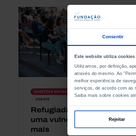
Consentir
Este website utiliza cookies
Utilizamos, por definição, a
através do mesmo. Ao "Permit
melhor experiência de naveg
serviços, de acordo com as s
QUESTÕES SOCIAIS
POPULAÇÃO
Saiba mais sobre cookies at
DEBATE
Refugiadas em Portugal,
uma vulnerabilidade a
Rejeitar
mais