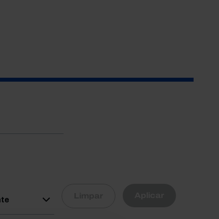
R
Aplicar
Limpar
nte