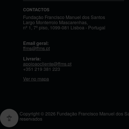
CONTACTOS
Fundação Francisco Manuel dos Santos
Largo Monterroio Mascarenhas,
nº 1, 7º piso, 1099-081 Lisboa - Portugal
Email geral:
ffms@ffms.pt
Livraria:
apoioaocliente@ffms.pt
+351
219 381 223
Ver no mapa
Copyright © 2026 Fundação Francisco Manuel dos San
reservados