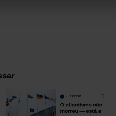
ssar
ARTIGO
O atlantismo não
morreu — está a