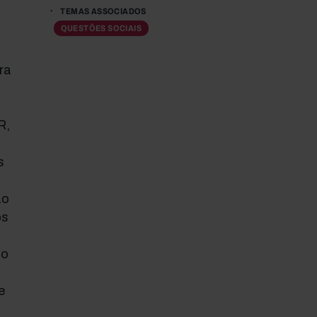
TEMAS ASSOCIADOS
QUESTÕES SOCIAIS
ra
R,
s
ão
os
do
e