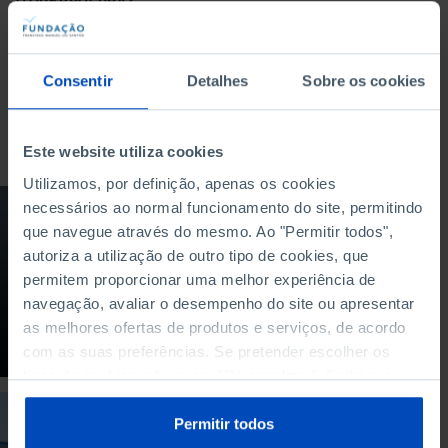
O QUE PROCURA?
Consentir
Detalhes
Sobre os cookies
Para pesquisar uma expressão coloque-a entre aspas
Este website utiliza cookies
Utilizamos, por definição, apenas os cookies
necessários ao normal funcionamento do site, permitindo
PODCAST
que navegue através do mesmo. Ao "Permitir todos",
De que rumo precisa
autoriza a utilização de outro tipo de cookies, que
a educação em
permitem proporcionar uma melhor experiência de
Portugal?
navegação, avaliar o desempenho do site ou apresentar
as melhores ofertas de produtos e serviços, de acordo
05/09/2023
com as suas preferências. Se pretender escolher os
55 MIN
tipos de cookies, clique em "Personalizar". Saiba mais
sobre cookies através da gestão de preferências ou da
DEBATE
nossa
Política de Cookies
.
Permitir todos