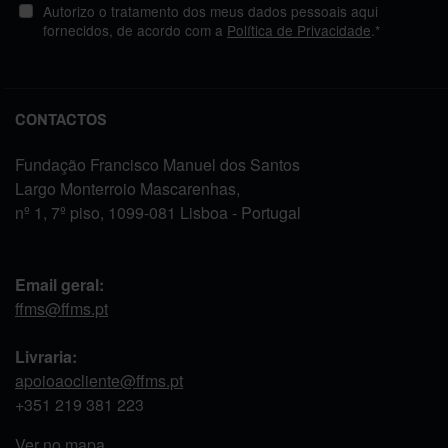
Autorizo o tratamento dos meus dados pessoais aqui
fornecidos, de acordo com a
Política de Privacidade
.*
CONTACTOS
Fundação Francisco Manuel dos Santos
Largo Monterroio Mascarenhas,
nº 1, 7º piso, 1099-081 Lisboa - Portugal
Email geral:
ffms@ffms.pt
Livraria:
apoioaocliente@ffms.pt
+351
219 381 223
Ver no mapa