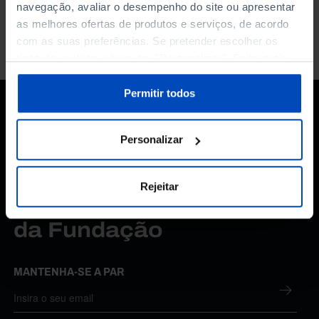
pesquisa.
navegação, avaliar o desempenho do site ou apresentar
as melhores ofertas de produtos e serviços, de acordo
com as suas preferências. Se pretender escolher os
tipos de cookies, clique em "Personalizar". Saiba mais
sobre cookies através da gestão de preferências ou da
nossa
Política de Cookies
.
Permitir todos
Personalizar
Rejeitar
Subscreva a newsletter
da Fundação
MANTENHA-SE A PAR