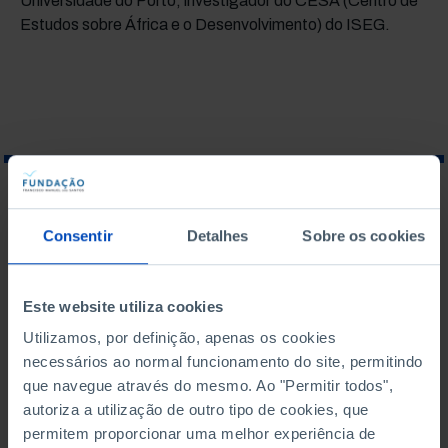
Universidade do Porto, investigador do CESA (Centro de
Estudos sobre África e o Desenvolvimento) do ISEG.
O QUE PROCURA?
Consentir
Detalhes
Sobre os cookies
Este website utiliza cookies
Para pesquisar uma expressão coloque-a entre aspas
Utilizamos, por definição, apenas os cookies
necessários ao normal funcionamento do site, permitindo
que navegue através do mesmo. Ao "Permitir todos",
Não foram encontrados
autoriza a utilização de outro tipo de cookies, que
resultados para esta
permitem proporcionar uma melhor experiência de