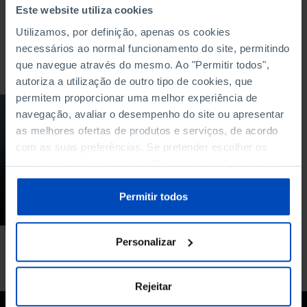
Este website utiliza cookies
Utilizamos, por definição, apenas os cookies
necessários ao normal funcionamento do site, permitindo
Para pesquisar uma expressão coloque-a entre aspas
que navegue através do mesmo. Ao "Permitir todos",
autoriza a utilização de outro tipo de cookies, que
permitem proporcionar uma melhor experiência de
PODCAST
navegação, avaliar o desempenho do site ou apresentar
as melhores ofertas de produtos e serviços, de acordo
Como está a relação
com as suas preferências. Se pretender escolher os
entre o jovens e a
política?
tipos de cookies, clique em "Personalizar". Saiba mais
sobre cookies através da gestão de preferências ou da
04/07/2023
nossa
Política de Cookies
.
Permitir todos
47 MIN
Personalizar
Rejeitar