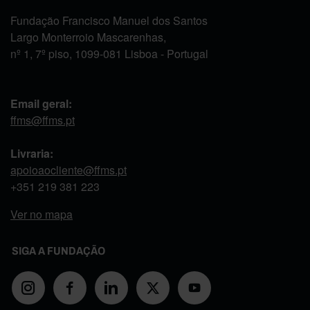
Fundação Francisco Manuel dos Santos
Largo Monterroio Mascarenhas,
nº 1, 7º piso, 1099-081 Lisboa - Portugal
Email geral:
ffms@ffms.pt
Livraria:
apoioaocliente@ffms.pt
+351
219 381 223
Ver no mapa
SIGA A FUNDAÇÃO