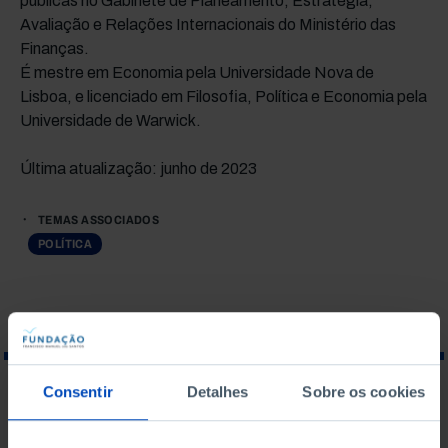
públicas no Gabinete de Planeamento, Estratégia,
Avaliação e Relações Internacionais do Ministério das
Finanças.
É mestre em Economia pela Universidade Nova de
Lisboa, e licenciado em Filosofia, Política e Economia pela
Universidade de Warwick.
Última atualização: junho de 2023
TEMAS ASSOCIADOS
POLÍTICA
Consentir
Detalhes
Sobre os cookies
O QUE PROCURA?