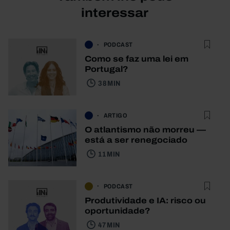
interessar
PODCAST
Como se faz uma lei em
Portugal?
38 MIN
ARTIGO
O atlantismo não morreu —
está a ser renegociado
11 MIN
PODCAST
Produtividade e IA: risco ou
oportunidade?
47 MIN