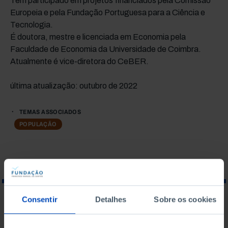
Tem participado em projetos financiados pela Comissão
Europeia e pela Fundação Portuguesa para a Ciência e
Tecnologia.
É doutora, mestre e licenciada em Economia pela
Faculdade de Economia da Universidade de Coimbra.
Atualmente é vice-diretora do CeBER.
última atualização: outubro de 2022
TEMAS ASSOCIADOS
POPULAÇÃO
Consentir
Detalhes
Sobre os cookies
O QUE PROCURA?