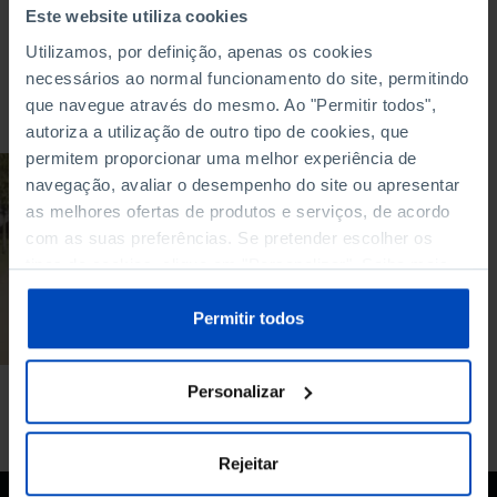
Este website utiliza cookies
Utilizamos, por definição, apenas os cookies
necessários ao normal funcionamento do site, permitindo
Para pesquisar uma expressão coloque-a entre aspas
que navegue através do mesmo. Ao "Permitir todos",
autoriza a utilização de outro tipo de cookies, que
permitem proporcionar uma melhor experiência de
DOCUMENTÁRIO
navegação, avaliar o desempenho do site ou apresentar
as melhores ofertas de produtos e serviços, de acordo
Longevidade -
com as suas preferências. Se pretender escolher os
Desafios Económicos
e Sociais
tipos de cookies, clique em "Personalizar". Saiba mais
sobre cookies através da gestão de preferências ou da
14/10/2022
nossa
Política de Cookies
.
Permitir todos
60 MIN
Personalizar
Rejeitar