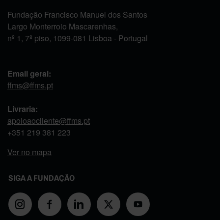
Fundação Francisco Manuel dos Santos
Largo Monterroio Mascarenhas,
nº 1, 7º piso, 1099-081 Lisboa - Portugal
Email geral:
ffms@ffms.pt
Livraria:
apoioaocliente@ffms.pt
+351
219 381 223
Ver no mapa
SIGA A FUNDAÇÃO