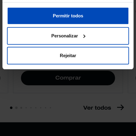
tipos de cookies, clique em "Personalizar". Saiba mais
sobre cookies através da gestão de preferências ou da
RETRATOS
nossa
Política de Cookies
.
Permitir todos
Promessas do Futebol
Personalizar
Rejeitar
4,50 €
5,00 €
-10%
Comprar
Ver todos