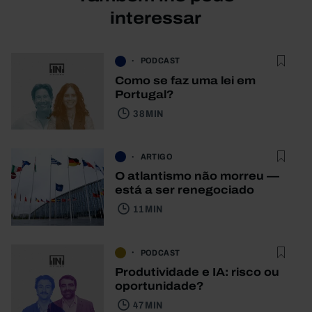
interessar
PODCAST
Como se faz uma lei em
Portugal?
38 MIN
ARTIGO
O atlantismo não morreu —
está a ser renegociado
11 MIN
PODCAST
Produtividade e IA: risco ou
oportunidade?
47 MIN