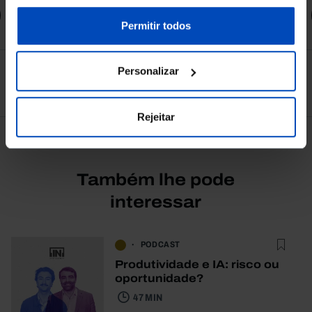
sobre cookies através da gestão de preferências ou da
Comprar
nossa
Política de Cookies
.
Permitir todos
Personalizar
Ver todos
Rejeitar
Também lhe pode
interessar
PODCAST
Produtividade e IA: risco ou
oportunidade?
47 MIN