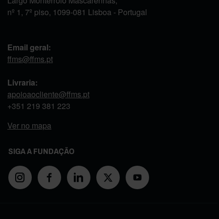
Largo Monterroio Mascarenhas,
nº 1, 7º piso, 1099-081 Lisboa - Portugal
Email geral:
ffms@ffms.pt
Livraria:
apoioaocliente@ffms.pt
+351
219 381 223
Ver no mapa
SIGA A FUNDAÇÃO