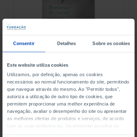
Consentir
Detalhes
Sobre os cookies
Este website utiliza cookies
Utilizamos, por definição, apenas os cookies
RETRATOS
necessários ao normal funcionamento do site, permitindo
Promessas do Futebol
que navegue através do mesmo. Ao "Permitir todos",
autoriza a utilização de outro tipo de cookies, que
permitem proporcionar uma melhor experiência de
navegação, avaliar o desempenho do site ou apresentar
as melhores ofertas de produtos e serviços, de acordo
4,50 €
com as suas preferências. Se pretender escolher os
5,00 €
-10%
tipos de cookies, clique em "Personalizar". Saiba mais