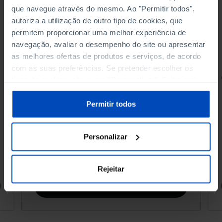
que navegue através do mesmo. Ao "Permitir todos",
autoriza a utilização de outro tipo de cookies, que
permitem proporcionar uma melhor experiência de
navegação, avaliar o desempenho do site ou apresentar
as melhores ofertas de produtos e serviços, de acordo
com as suas preferências. Se pretender escolher os
RETRATOS
tipos de cookies, clique em "Personalizar". Saiba mais
sobre cookies através da gestão de preferências ou da
Promessas do Futebol
nossa
Política de Cookies
.
Permitir todos
Personalizar
4,50 €
5,00 €
-10%
Rejeitar
Comprar