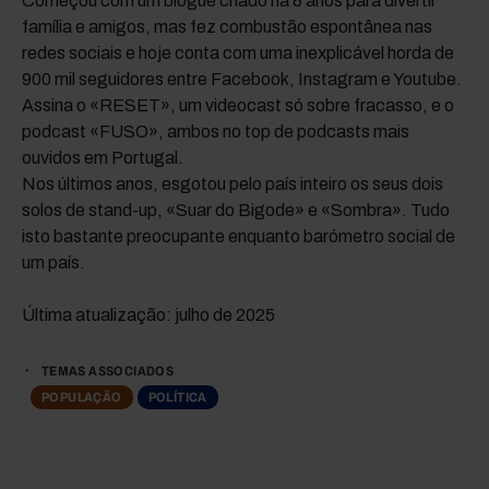
Começou com um blogue criado há 8 anos para divertir
família e amigos, mas fez combustão espontânea nas
redes sociais e hoje conta com uma inexplicável horda de
900 mil seguidores entre Facebook, Instagram e Youtube.
Assina o «RESET», um videocast só sobre fracasso, e o
podcast «FUSO», ambos no top de podcasts mais
ouvidos em Portugal.
Nos últimos anos, esgotou pelo país inteiro os seus dois
solos de stand-up, «Suar do Bigode» e «Sombra». Tudo
isto bastante preocupante enquanto barómetro social de
um país.
Última atualização: julho de 2025
TEMAS ASSOCIADOS
POPULAÇÃO
POLÍTICA