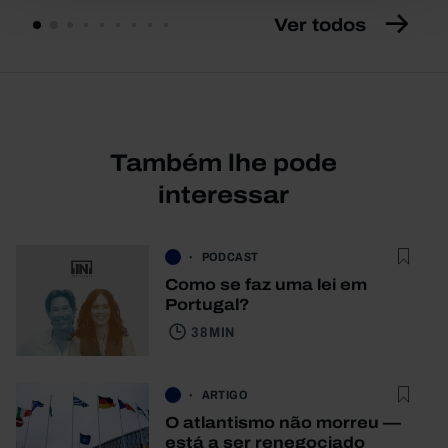
Ver todos
Também lhe pode
interessar
PODCAST
Como se faz uma lei em
Portugal?
38 MIN
ARTIGO
O atlantismo não morreu —
está a ser renegociado