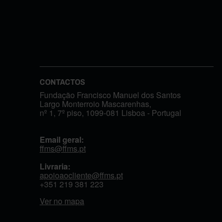
CONTACTOS
Fundação Francisco Manuel dos Santos
Largo Monterroio Mascarenhas,
nº 1, 7º piso, 1099-081 Lisboa - Portugal
Email geral:
ffms@ffms.pt
Livraria:
apoioaocliente@ffms.pt
+351
219 381 223
Ver no mapa