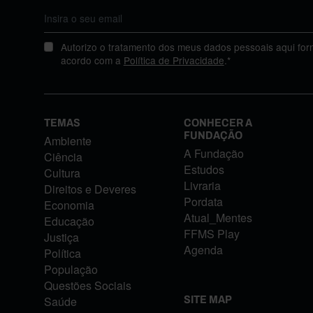
Autorizo o tratamento dos meus dados pessoais aqui for
acordo com a
Política de Privacidade
.*
TEMAS
CONHECER A
FUNDAÇÃO
Ambiente
A Fundação
Ciência
Estudos
Cultura
Livraria
Direitos e Deveres
Pordata
Economia
Atual_Mentes
Educação
FFMS Play
Justiça
Agenda
Política
População
Questões Sociais
Saúde
SITE MAP