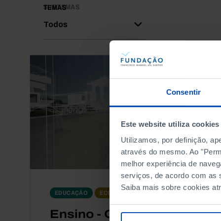
SUBTEMAS
TEMAS
Todos
Consentir
Este website utiliza cookies
Utilizamos, por definição, a
através do mesmo. Ao "Permit
melhor experiência de naveg
serviços, de acordo com as s
Saiba mais sobre cookies at
DOCUMENTÁRIO
EDUCAÇÃO
ECONOMIA
Ensino - O Desafio do