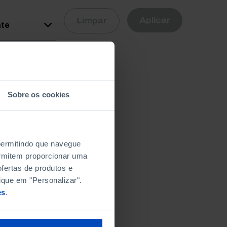
R
Aplicar
Limpar
nte
Sobre os cookies
 permitindo que navegue
permitem proporcionar uma
fertas de produtos e
ique em "Personalizar".
es
.