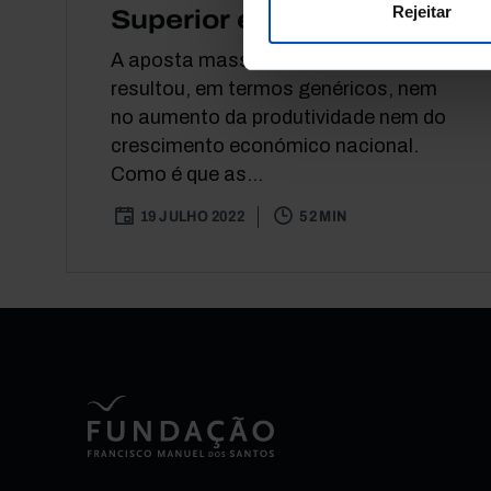
Rejeitar
Superior em Portugal
A aposta massiva na educação não
resultou, em termos genéricos, nem
no aumento da produtividade nem do
crescimento económico nacional.
Como é que as...
19 JULHO 2022
52 MIN