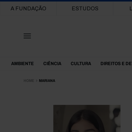
Main navigation
A FUNDAÇÃO
ESTUDOS
Themes Menu
AMBIENTE
CIÊNCIA
CULTURA
DIREITOS E D
HOME
MARIANA