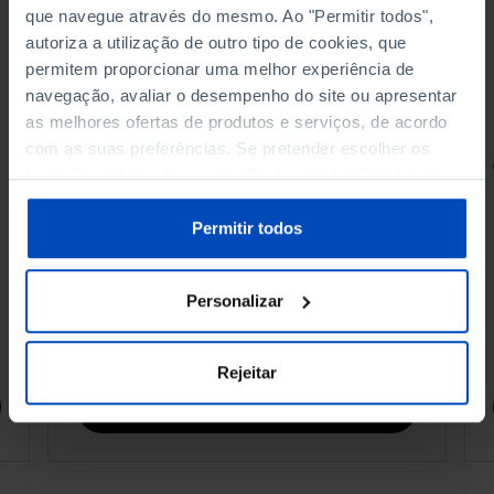
que navegue através do mesmo. Ao "Permitir todos",
autoriza a utilização de outro tipo de cookies, que
permitem proporcionar uma melhor experiência de
navegação, avaliar o desempenho do site ou apresentar
as melhores ofertas de produtos e serviços, de acordo
com as suas preferências. Se pretender escolher os
RETRATOS
tipos de cookies, clique em "Personalizar". Saiba mais
sobre cookies através da gestão de preferências ou da
Promessas do Futebol
nossa
Política de Cookies
.
Permitir todos
Personalizar
4,50 €
5,00 €
-10%
Rejeitar
Comprar