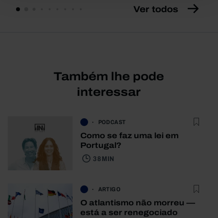
Ver todos
Também lhe pode
interessar
PODCAST
Como se faz uma lei em
Portugal?
38 MIN
ARTIGO
O atlantismo não morreu —
está a ser renegociado