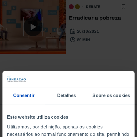
DEBATE
Erradicar a pobreza
20/10/2021
89 MIN
À venda na Livraria
Consentir
Detalhes
Sobre os cookies
Este website utiliza cookies
Utilizamos, por definição, apenas os cookies
necessários ao normal funcionamento do site, permitindo