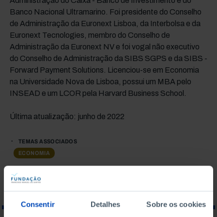
Administração do Caixa - Banco de Investimento e do
Banco Nacional Ultramarino. Foi presidente do Conselho
de Administração da Euronext Lisboa, da Interbolsa e da
Euronext Tecnologies, membro do Conselho de
Administração da Euronext NV e foi vogal não executivo
do Conselho de Administração da SIBS SGPS e da SIBS -
Forward Payment Solutions. Licenciou-se em Economia
na Universidade Nova de Lisboa, possui um MBA pelo
INSEAD e um LCOR pela Harvard Business School.
Última atualização: junho de 2022
TEMAS ASSOCIADOS
ECONOMIA
Consentir
Detalhes
Sobre os cookies