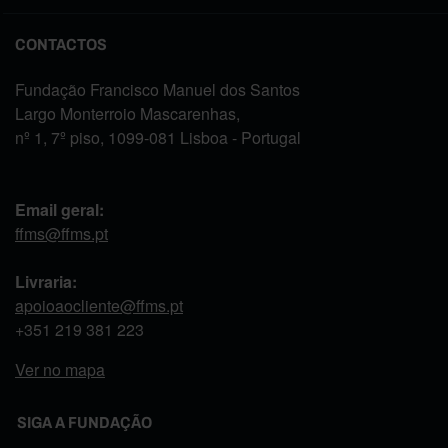
CONTACTOS
Fundação Francisco Manuel dos Santos
Largo Monterroio Mascarenhas,
nº 1, 7º piso, 1099-081 Lisboa - Portugal
Email geral:
ffms@ffms.pt
Livraria:
apoioaocliente@ffms.pt
+351
219 381 223
Ver no mapa
SIGA A FUNDAÇÃO