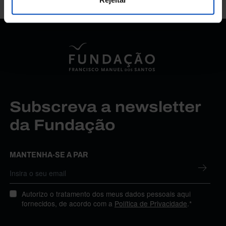
Subscreva a newsletter
da Fundação
MANTENHA-SE A PAR
Autorizo o tratamento dos meus dados pessoais aqui
fornecidos, de acordo com a
Política de Privacidade
.*