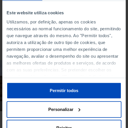
O QUE PROCURA?
Este website utiliza cookies
Utilizamos, por definição, apenas os cookies
necessários ao normal funcionamento do site, permitindo
que navegue através do mesmo. Ao "Permitir todos",
autoriza a utilização de outro tipo de cookies, que
Para pesquisar uma expressão coloque-a entre aspas
permitem proporcionar uma melhor experiência de
navegação, avaliar o desempenho do site ou apresentar
as melhores ofertas de produtos e serviços, de acordo
DEBATE
com as suas preferências. Se pretender escolher os
tipos de cookies, clique em "Personalizar". Saiba mais
O financiamento das
PME portuguesas
sobre cookies através da gestão de preferências ou da
nossa
Política de Cookies
.
Permitir todos
06/06/2022
51 MIN
Personalizar
Rejeitar