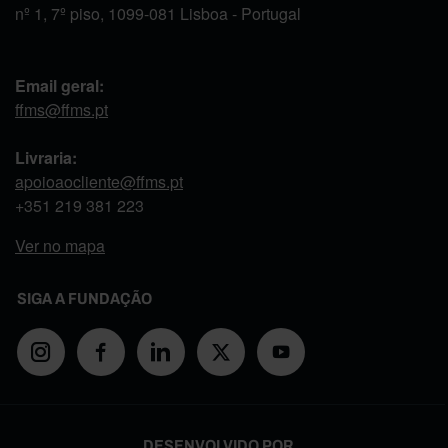
nº 1, 7º piso, 1099-081 Lisboa - Portugal
Email geral:
ffms@ffms.pt
Livraria:
apoioaocliente@ffms.pt
+351
219 381 223
Ver no mapa
SIGA A FUNDAÇÃO
DESENVOLVIDO POR