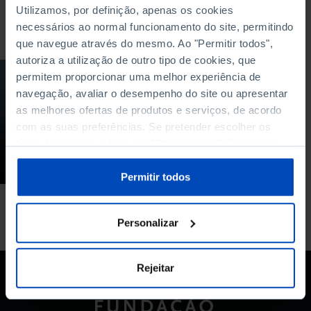
Utilizamos, por definição, apenas os cookies
Para pesquisar uma expressão coloque-a entre aspas
necessários ao normal funcionamento do site, permitindo
que navegue através do mesmo. Ao "Permitir todos",
autoriza a utilização de outro tipo de cookies, que
permitem proporcionar uma melhor experiência de
PODCAST
navegação, avaliar o desempenho do site ou apresentar
Orçamento do
as melhores ofertas de produtos e serviços, de acordo
Estado à mesa
com as suas preferências. Se pretender escolher os
tipos de cookies, clique em "Personalizar". Saiba mais
11/11/2017
sobre cookies através da gestão de preferências ou da
37 MIN
nossa
Política de Cookies
.
Permitir todos
Personalizar
Rejeitar