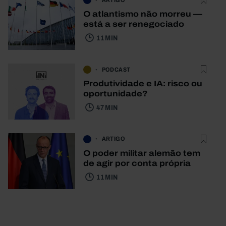
ARTIGO
O atlantismo não morreu —
está a ser renegociado
11 MIN
PODCAST
Produtividade e IA: risco ou
oportunidade?
47 MIN
ARTIGO
O poder militar alemão tem
de agir por conta própria
11 MIN