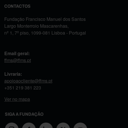
CONTACTOS
Fundação Francisco Manuel dos Santos
Largo Monterroio Mascarenhas,
nº 1, 7º piso, 1099-081 Lisboa - Portugal
Email geral:
ffms@ffms.pt
Livraria:
apoioaocliente@ffms.pt
+351
219 381 223
Ver no mapa
SIGA A FUNDAÇÃO