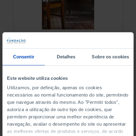
RETRATOS
A Biblioteca, Uma
Consentir
Detalhes
Sobre os cookies
segunda casa
Este website utiliza cookies
2,50 €
5,00 €
-50%
Utilizamos, por definição, apenas os cookies
necessários ao normal funcionamento do site, permitindo
Comprar
que navegue através do mesmo. Ao "Permitir todos",
autoriza a utilização de outro tipo de cookies, que
permitem proporcionar uma melhor experiência de
navegação, avaliar o desempenho do site ou apresentar
See all
as melhores ofertas de produtos e serviços, de acordo