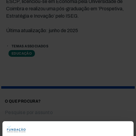
ESCP, licenciou-se em Economia pela Universidade de
Coimbra e realizou uma pós-graduação em ‘Prospetiva,
Estratégia e Inovação’ pelo ISEG.
Última atualização: junho de 2025
TEMAS ASSOCIADOS
EDUCAÇÃO
O QUE PROCURA?