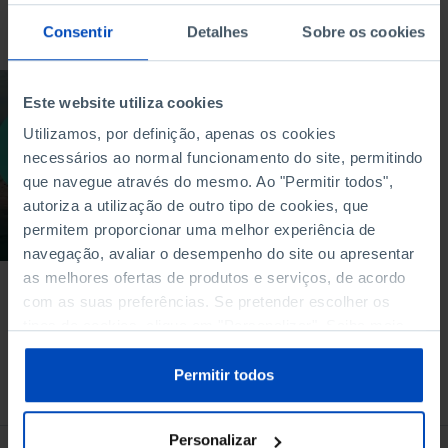
Para pesquisar uma expressão coloque-a entre aspas
Consentir
Detalhes
Sobre os cookies
OUTROS
Este website utiliza cookies
Escola de Verão
Utilizamos, por definição, apenas os cookies
2025: Inteligência
necessários ao normal funcionamento do site, permitindo
Artificial
que navegue através do mesmo. Ao "Permitir todos",
autoriza a utilização de outro tipo de cookies, que
07/09/2025
permitem proporcionar uma melhor experiência de
5 MIN
navegação, avaliar o desempenho do site ou apresentar
as melhores ofertas de produtos e serviços, de acordo
com as suas preferências. Se pretender escolher os
tipos de cookies, clique em "Personalizar". Saiba mais
sobre cookies através da gestão de preferências ou da
nossa
Política de Cookies
.
Permitir todos
À venda na Livraria
Personalizar