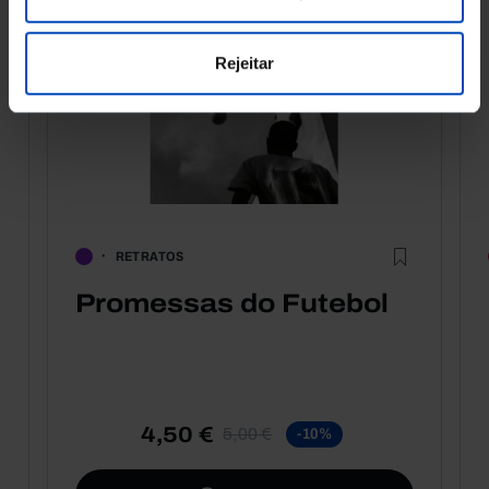
Rejeitar
RETRATOS
Promessas do Futebol
4,50 €
5,00 €
-10%