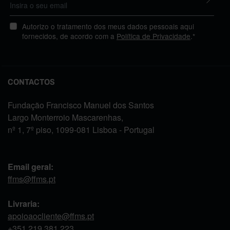
Autorizo o tratamento dos meus dados pessoais aqui
fornecidos, de acordo com a
Política de Privacidade
.*
CONTACTOS
Fundação Francisco Manuel dos Santos
Largo Monterroio Mascarenhas,
nº 1, 7º piso, 1099-081 Lisboa - Portugal
Email geral:
ffms@ffms.pt
Livraria:
apoioaocliente@ffms.pt
+351
219 381 223