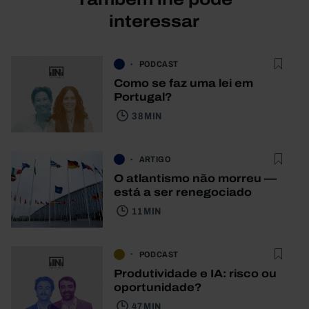
interessar
PODCAST
Como se faz uma lei em
Portugal?
38 MIN
ARTIGO
O atlantismo não morreu —
está a ser renegociado
11 MIN
PODCAST
Produtividade e IA: risco ou
oportunidade?
47 MIN