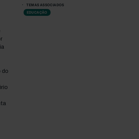
TEMAS ASSOCIADOS
EDUCAÇÃO
e
r
ia
o do
rio
uta