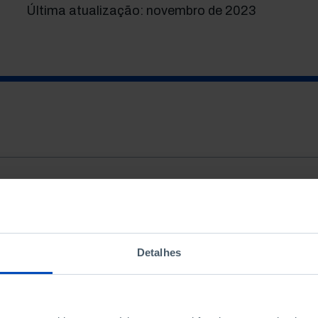
Última atualização: novembro de 2023
TIPOLOGIA
ORDENAR PO
Detalhes
Todos
Mais releva