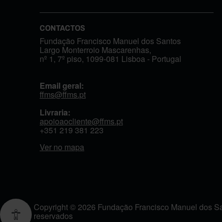
CONTACTOS
Fundação Francisco Manuel dos Santos
Largo Monterroio Mascarenhas,
nº 1, 7º piso, 1099-081 Lisboa - Portugal
Email geral:
ffms@ffms.pt
Livraria:
apoioaocliente@ffms.pt
+351
219 381 223
Ver no mapa
Copyright © 2026 Fundação Francisco Manuel dos San
reservados