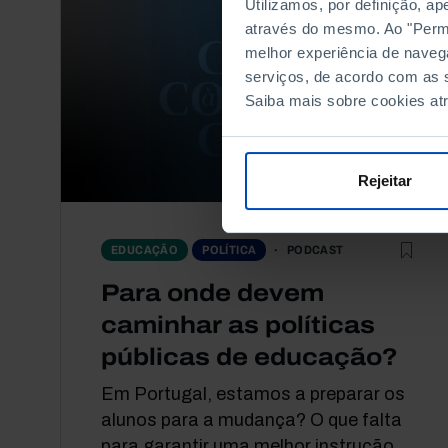
Utilizamos, por definição, a
através do mesmo. Ao "Permit
melhor experiência de naveg
serviços, de acordo com as s
Saiba mais sobre cookies at
Rejeitar
PODCAST
EDUCAÇÃO
POLÍTICA
Para onde devem
caminhar as políticas
públicas de educação?
Em Portugal, estamos a preparar os
alunos para a mudança? O que falta
para garantir uma melhor instrução