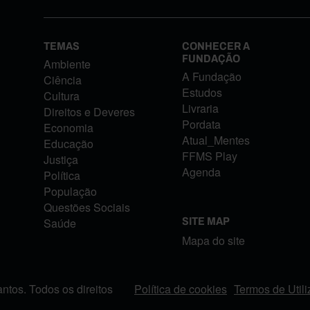
TEMAS
CONHECER A
FUNDAÇÃO
Ambiente
A Fundação
Ciência
Estudos
Cultura
Livraria
Direitos e Deveres
Pordata
Economia
Atual_Mentes
Educação
FFMS Play
Justiça
Agenda
Política
População
Questões Sociais
Saúde
SITE MAP
Mapa do site
tos. Todos os direitos
Política de cookies
Termos de Util
FOOTER MENU