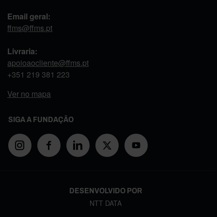
Email geral:
ffms@ffms.pt
Livraria:
apoioaocliente@ffms.pt
+351
219 381 223
Ver no mapa
SIGA A FUNDAÇÃO
DESENVOLVIDO POR
NTT DATA