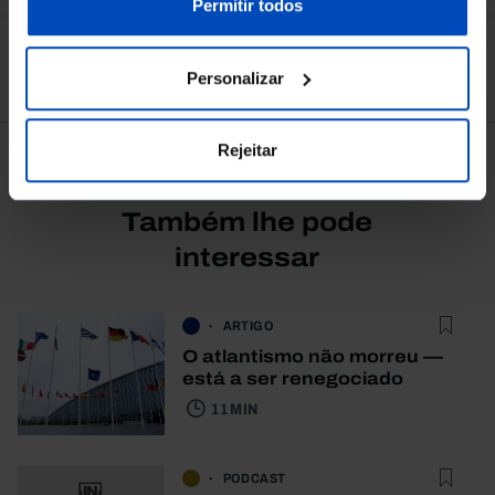
nossa
Política de Cookies
.
Permitir todos
Ver todos
Personalizar
Rejeitar
Também lhe pode
interessar
ARTIGO
O atlantismo não morreu —
está a ser renegociado
11 MIN
PODCAST