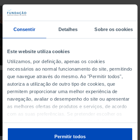
DEBATE
Cibersegurança:
Consentir
Detalhes
Sobre os cookies
proteção confiável ou
missão impossível?
17/10/2024
Este website utiliza cookies
49 MIN
Utilizamos, por definição, apenas os cookies
necessários ao normal funcionamento do site, permitindo
que navegue através do mesmo. Ao "Permitir todos",
PODCAST
autoriza a utilização de outro tipo de cookies, que
O que temos feito
permitem proporcionar uma melhor experiência de
para nos
navegação, avaliar o desempenho do site ou apresentar
protegermos dos
as melhores ofertas de produtos e serviços, de acordo
ciberataques?
com as suas preferências. Se pretender escolher os
tipos de cookies, clique em "Personalizar". Saiba mais
10/05/2022
sobre cookies através da gestão de preferências ou da
41 MIN
nossa
Política de Cookies
.
Permitir todos