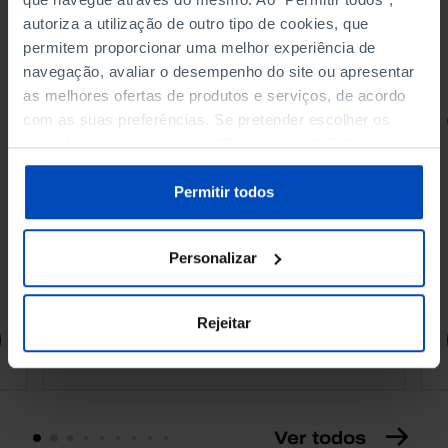
autoriza a utilização de outro tipo de cookies, que
permitem proporcionar uma melhor experiência de
navegação, avaliar o desempenho do site ou apresentar
as melhores ofertas de produtos e serviços, de acordo
com as suas preferências. Se pretender escolher os
RETRATOS
tipos de cookies, clique em "Personalizar". Saiba mais
Promessas do Futebol
sobre cookies através da gestão de preferências ou da
nossa
Política de Cookies
.
Permitir todos
Personalizar
4,50 €
5,00 €
-10%
Rejeitar
Comprar
Ver todos