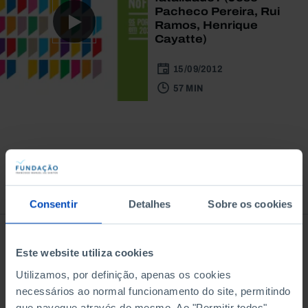
Pacheco Pereira, Rui
Ramos, Henrique
Cayatte)
15/09/2012
57 MIN
À venda na Livraria
Consentir
Detalhes
Sobre os cookies
Este website utiliza cookies
Utilizamos, por definição, apenas os cookies
necessários ao normal funcionamento do site, permitindo
que navegue através do mesmo. Ao "Permitir todos",