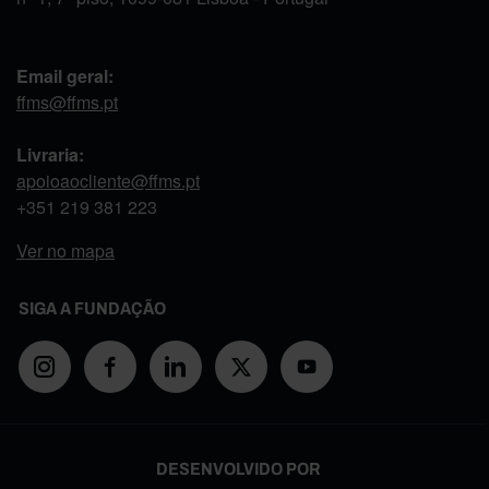
Email geral:
ffms@ffms.pt
Livraria:
apoioaocliente@ffms.pt
+351
219 381 223
Ver no mapa
SIGA A FUNDAÇÃO
DESENVOLVIDO POR