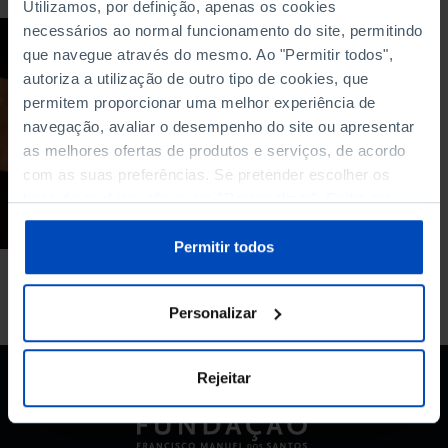
Utilizamos, por definição, apenas os cookies
necessários ao normal funcionamento do site, permitindo
ARTIGO
que navegue através do mesmo. Ao "Permitir todos",
As múltiplas
autoriza a utilização de outro tipo de cookies, que
periferalidades do
permitem proporcionar uma melhor experiência de
jazz português no
navegação, avaliar o desempenho do site ou apresentar
contexto europeu
as melhores ofertas de produtos e serviços, de acordo
atual
com as suas preferências. Se pretender escolher os
tipos de cookies, clique em "Personalizar". Saiba mais
27/11/2019
sobre cookies através da gestão de preferências ou da
5 MIN
nossa
Política de Cookies
.
Permitir todos
Personalizar
Rejeitar