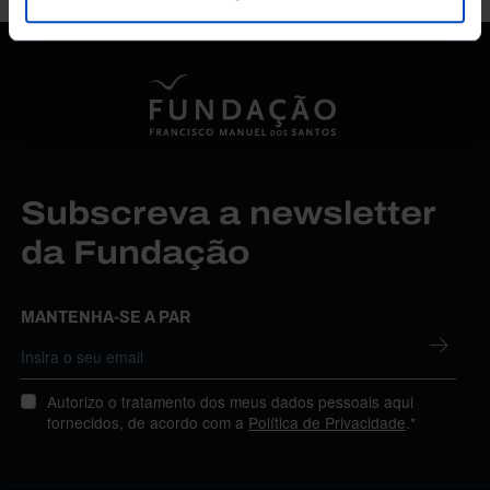
Subscreva a newsletter
da Fundação
MANTENHA-SE A PAR
Autorizo o tratamento dos meus dados pessoais aqui
fornecidos, de acordo com a
Política de Privacidade
.*