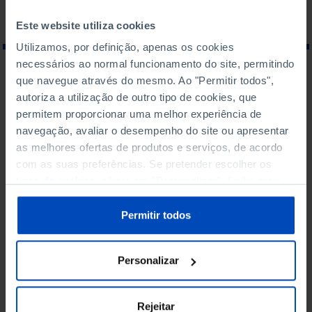
Este website utiliza cookies
Utilizamos, por definição, apenas os cookies
necessários ao normal funcionamento do site, permitindo
O QUE PROCURA?
que navegue através do mesmo. Ao "Permitir todos",
autoriza a utilização de outro tipo de cookies, que
permitem proporcionar uma melhor experiência de
navegação, avaliar o desempenho do site ou apresentar
as melhores ofertas de produtos e serviços, de acordo
com as suas preferências. Se pretender escolher os
Para pesquisar uma expressão coloque-a entre aspas
tipos de cookies, clique em "Personalizar". Saiba mais
sobre cookies através da gestão de preferências ou da
Não foram encontrados
nossa
Política de Cookies
.
Permitir todos
resultados para esta
pesquisa.
Personalizar
Rejeitar