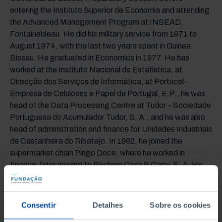
entering the Instituto Superior de Economia and attending
the Advanced Management Program at INSEAD,
Fontainebleau. He did his military service from 1971 to
August 1974, with the last two years spent in Guinea
Bissau. He graduated in Economics in 1977. He has
worked at the Instituto Nacional de Estatística, at
Direcção dos Serviços de Informática, at Portucel –
Empresa de Celuloses e Papel de Portugal, E.P., he was
head of the Data Processing Centre at Tudor – Sociedade
Portuguesa do Acumulador Tudor, S. A., and he was also
head of administration and finance for Unidades Industriais
de Castanheira do Ribatejo. In 1982, he joined the
supermarket chain Pingo Doce, where he worked in
finance, later moving to Recheio Cash & Carry, S. A. He
was controller for Grupo JMR. He is currently president of
Uniarme.
Consentir
Detalhes
Sobre os cookies