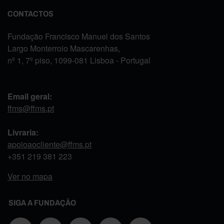
CONTACTOS
Fundação Francisco Manuel dos Santos
Largo Monterroio Mascarenhas,
nº 1, 7º piso, 1099-081 Lisboa - Portugal
Email geral:
ffms@ffms.pt
Livraria:
apoioaocliente@ffms.pt
+351
219 381 223
Ver no mapa
SIGA A FUNDAÇÃO