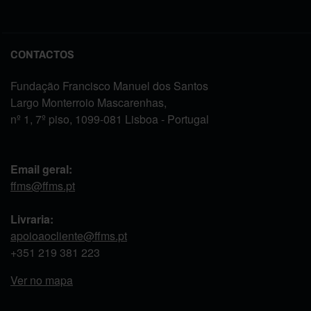
CONTACTOS
Fundação Francisco Manuel dos Santos
Largo Monterroio Mascarenhas,
nº 1, 7º piso, 1099-081 Lisboa - Portugal
Email geral:
ffms@ffms.pt
Livraria:
apoioaocliente@ffms.pt
+351
219 381 223
Ver no mapa