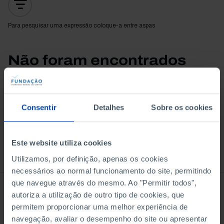
Para pesquisar uma expressão coloque-a entre aspas
Não foram encontrados
resultados para esta
pesquisa.
Consentir
Detalhes
Sobre os cookies
Este website utiliza cookies
À venda na Livraria
Utilizamos, por definição, apenas os cookies
necessários ao normal funcionamento do site, permitindo
que navegue através do mesmo. Ao "Permitir todos",
autoriza a utilização de outro tipo de cookies, que
permitem proporcionar uma melhor experiência de
navegação, avaliar o desempenho do site ou apresentar