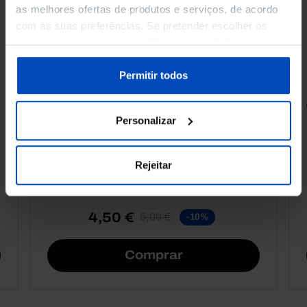
as melhores ofertas de produtos e serviços, de acordo
com as suas preferências. Se pretender escolher os
tipos de cookies, clique em "Personalizar". Saiba mais
sobre cookies através da gestão de preferências ou da
nossa
Política de Cookies
.
Permitir todos
RETRATOS
Personalizar
Promessas do Futebol
Rejeitar
4,50 €
5,00 €
-10%
Comprar