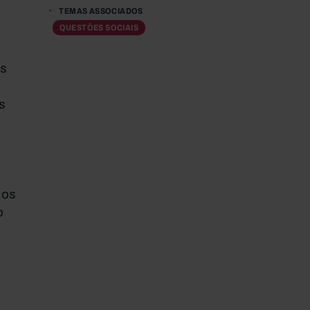
TEMAS ASSOCIADOS
QUESTÕES SOCIAIS
as
s
a
 os
o