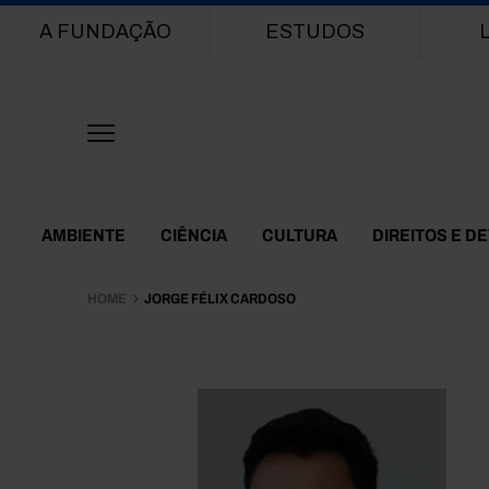
Main navigation
A FUNDAÇÃO
ESTUDOS
Themes Menu
AMBIENTE
CIÊNCIA
CULTURA
DIREITOS E D
HOME
JORGE FÉLIX CARDOSO