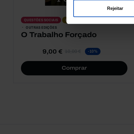
Rejeitar
QUESTÕES SOCIAIS
ECONOMIA
OUTRAS EDIÇÕES
O Trabalho Forçado
9,00 €
10,00 €
-10%
Comprar