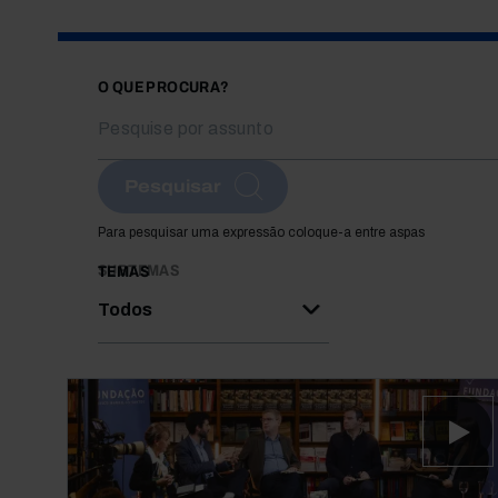
O QUE PROCURA?
Pesquisar
Para pesquisar uma expressão coloque-a entre aspas
SUBTEMAS
TEMAS
Todos