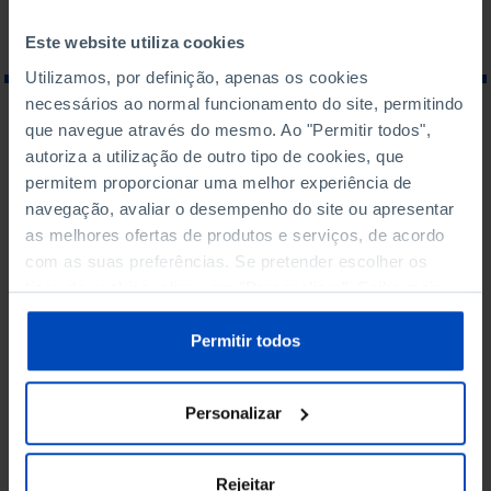
Este website utiliza cookies
Utilizamos, por definição, apenas os cookies
necessários ao normal funcionamento do site, permitindo
O QUE PROCURA?
que navegue através do mesmo. Ao "Permitir todos",
autoriza a utilização de outro tipo de cookies, que
permitem proporcionar uma melhor experiência de
navegação, avaliar o desempenho do site ou apresentar
as melhores ofertas de produtos e serviços, de acordo
com as suas preferências. Se pretender escolher os
Para pesquisar uma expressão coloque-a entre aspas
tipos de cookies, clique em "Personalizar". Saiba mais
sobre cookies através da gestão de preferências ou da
Não foram encontrados
nossa
Política de Cookies
.
Permitir todos
resultados para esta
pesquisa.
Personalizar
Rejeitar