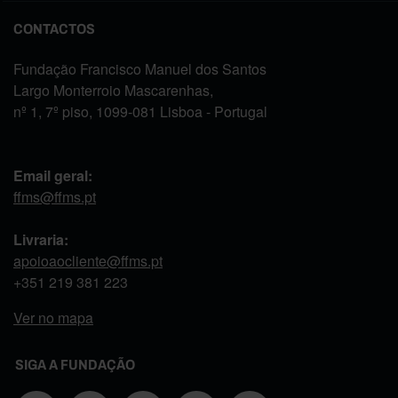
CONTACTOS
Fundação Francisco Manuel dos Santos
Largo Monterroio Mascarenhas,
nº 1, 7º piso, 1099-081 Lisboa - Portugal
Email geral:
ffms@ffms.pt
Livraria:
apoioaocliente@ffms.pt
+351
219 381 223
Ver no mapa
SIGA A FUNDAÇÃO