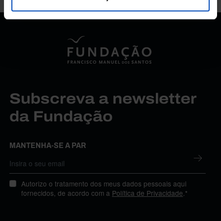
Subscreva a newsletter
da Fundação
MANTENHA-SE A PAR
Autorizo o tratamento dos meus dados pessoais aqui
fornecidos, de acordo com a
Política de Privacidade
.*