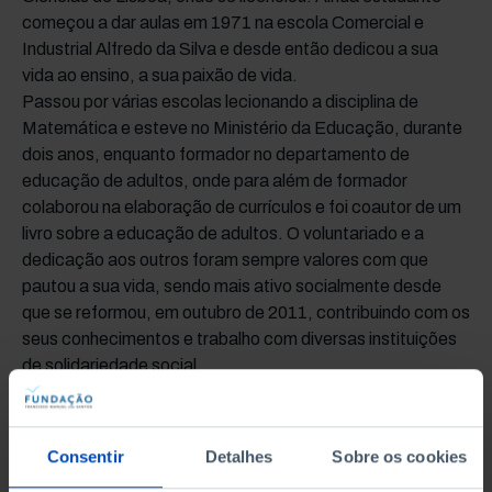
começou a dar aulas em 1971 na escola Comercial e
Industrial Alfredo da Silva e desde então dedicou a sua
vida ao ensino, a sua paixão de vida.
Passou por várias escolas lecionando a disciplina de
Matemática e esteve no Ministério da Educação, durante
dois anos, enquanto formador no departamento de
educação de adultos, onde para além de formador
colaborou na elaboração de currículos e foi coautor de um
livro sobre a educação de adultos. O voluntariado e a
dedicação aos outros foram sempre valores com que
pautou a sua vida, sendo mais ativo socialmente desde
que se reformou, em outubro de 2011, contribuindo com os
seus conhecimentos e trabalho com diversas instituições
de solidariedade social.
TEMAS ASSOCIADOS
POPULAÇÃO
Consentir
Detalhes
Sobre os cookies