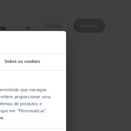
R
Aplicar
Limpar
nte
Sobre os cookies
 permitindo que navegue
permitem proporcionar uma
fertas de produtos e
ique em "Personalizar".
es
.