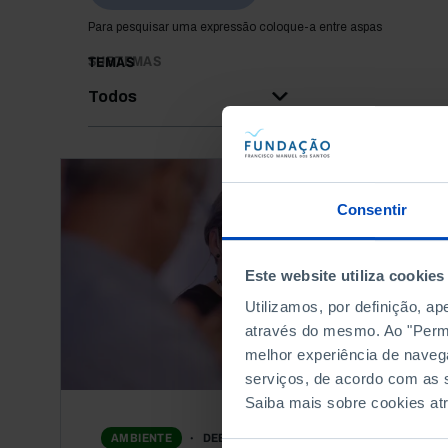
Para pesquisar uma expressão coloque-a entre aspas
SUBTEMAS
TEMAS
Todos
Consentir
Este website utiliza cookies
Utilizamos, por definição, a
através do mesmo. Ao "Permit
melhor experiência de naveg
serviços, de acordo com as s
Saiba mais sobre cookies at
DEBATE
AMBIENTE