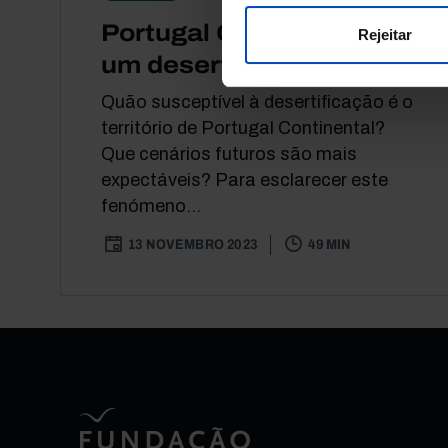
Portugal Continental:
Rejeitar
um deserto inevitável?
Quão susceptível à desertificação é o
território de Portugal Continental?
Que cenários futuros são mais
expectáveis? Para esclarecer este
fenómeno...
13 NOVEMBRO 2023
49 MIN