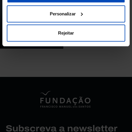
Como dar cada vez
Personalizar
mais a palavra aos
cidadãos?
Rejeitar
16/05/2023
45 MIN
Subscreva a newsletter