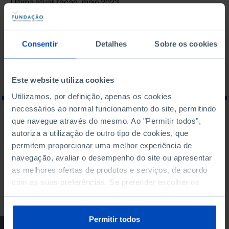
Última atualização: maio 2023
TEMAS ASSOCIADOS
POLÍTICA
Consentir
Detalhes
Sobre os cookies
Este website utiliza cookies
Utilizamos, por definição, apenas os cookies
necessários ao normal funcionamento do site, permitindo
que navegue através do mesmo. Ao "Permitir todos",
O QUE PROCURA?
autoriza a utilização de outro tipo de cookies, que
permitem proporcionar uma melhor experiência de
navegação, avaliar o desempenho do site ou apresentar
as melhores ofertas de produtos e serviços, de acordo
com as suas preferências. Se pretender escolher os
Para pesquisar uma expressão coloque-a entre aspas
tipos de cookies, clique em "Personalizar". Saiba mais
sobre cookies através da gestão de preferências ou da
nossa
Política de Cookies
.
Permitir todos
PODCAST