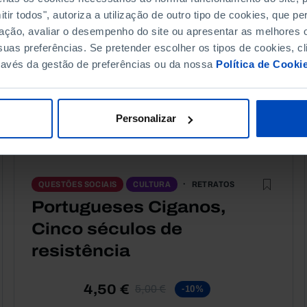
ir todos", autoriza a utilização de outro tipo de cookies, que 
ação, avaliar o desempenho do site ou apresentar as melhores o
uas preferências. Se pretender escolher os tipos de cookies, cl
ravés da gestão de preferências ou da nossa
Política de Cooki
Personalizar
RETRATOS
QUESTÕES SOCIAIS
CULTURA
Portugueses Ciganos,
Cinco séculos de
resistência
4,50 €
5,00 €
-10%