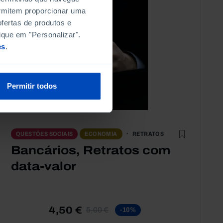
permitem proporcionar uma
fertas de produtos e
ique em "Personalizar".
es
.
Permitir todos
RETRATOS
QUESTÕES SOCIAIS
ECONOMIA
Bancários, Retratos com
data-valor
4,50 €
5,00 €
-10%