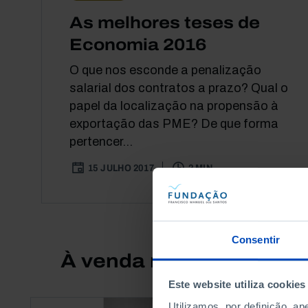
As melhores teses de
Economia 2016
O que nos esconde a penalização
salarial dos contratos a prazo? Qual o
papel da localização na propensão à
exportação das PME? De que forma
pertencer...
15 JULHO 2017
2 MIN
Consentir
À venda na Livraria
Este website utiliza cookies
Utilizamos, por definição, a