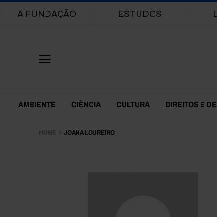
Main navigation
A FUNDAÇÃO
ESTUDOS
Themes Menu
AMBIENTE
CIÊNCIA
CULTURA
DIREITOS E D
HOME
JOANA LOUREIRO