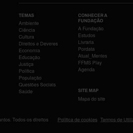
TEMAS
CONHECER A
FUNDAÇÃO
Ambiente
A Fundação
Ciência
Estudos
Cultura
Livraria
Direitos e Deveres
Pordata
Economia
Atual_Mentes
Educação
FFMS Play
Justiça
Agenda
Política
População
Questões Sociais
Saúde
SITE MAP
Mapa do site
tos. Todos os direitos
Política de cookies
Termos de Util
FOOTER MENU