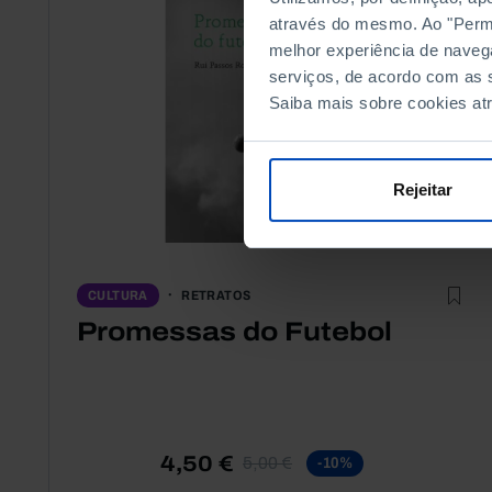
através do mesmo. Ao "Permit
melhor experiência de naveg
serviços, de acordo com as s
Saiba mais sobre cookies at
Rejeitar
RETRATOS
CULTURA
Promessas do Futebol
4,50 €
5,00 €
-10%