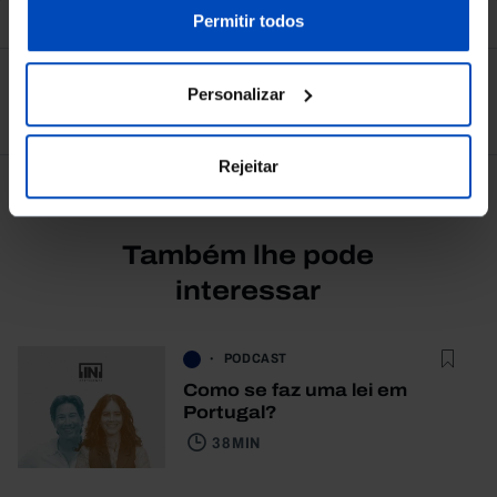
nossa
Política de Cookies
.
Permitir todos
Personalizar
Ver todos
Rejeitar
Também lhe pode
interessar
PODCAST
Como se faz uma lei em
Portugal?
38 MIN