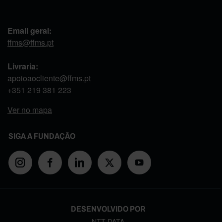
Email geral:
ffms@ffms.pt
Livraria:
apoioaocliente@ffms.pt
+351
219 381 223
Ver no mapa
SIGA A FUNDAÇÃO
DESENVOLVIDO POR
NTT DATA