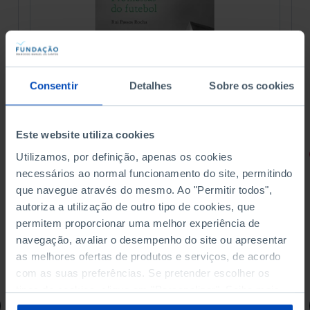
Consentir
Detalhes
Sobre os cookies
Este website utiliza cookies
RETRATOS
Utilizamos, por definição, apenas os cookies
necessários ao normal funcionamento do site, permitindo
Promessas do Futebol
que navegue através do mesmo. Ao "Permitir todos",
autoriza a utilização de outro tipo de cookies, que
permitem proporcionar uma melhor experiência de
navegação, avaliar o desempenho do site ou apresentar
as melhores ofertas de produtos e serviços, de acordo
4,50 €
5,00 €
-10%
com as suas preferências. Se pretender escolher os
tipos de cookies, clique em "Personalizar". Saiba mais
Comprar
sobre cookies através da gestão de preferências ou da