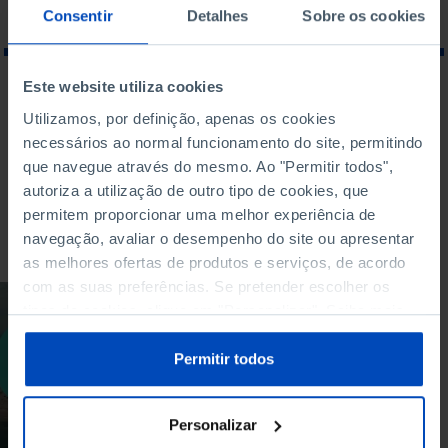
Consentir
Detalhes
Sobre os cookies
Este website utiliza cookies
O QUE PROCURA?
Utilizamos, por definição, apenas os cookies
necessários ao normal funcionamento do site, permitindo
que navegue através do mesmo. Ao "Permitir todos",
autoriza a utilização de outro tipo de cookies, que
permitem proporcionar uma melhor experiência de
Para pesquisar uma expressão coloque-a entre aspas
navegação, avaliar o desempenho do site ou apresentar
as melhores ofertas de produtos e serviços, de acordo
com as suas preferências. Se pretender escolher os
OUTROS
tipos de cookies, clique em "Personalizar". Saiba mais
sobre cookies através da gestão de preferências ou da
Escola de Verão
nossa
Política de Cookies
.
Permitir todos
2025: Inteligência
Artificial
Personalizar
07/09/2025