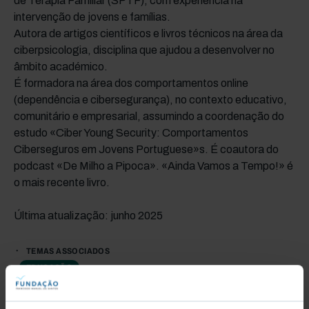
de Terapia Familiar (SPTF), com experiência na
intervenção de jovens e famílias.
Autora de artigos científicos e livros técnicos na área da
ciberpsicologia, disciplina que ajudou a desenvolver no
âmbito académico.
É formadora na área dos comportamentos online
(dependência e cibersegurança), no contexto educativo,
comunitário e empresarial, assumindo a coordenação do
estudo «Ciber Young Security: Comportamentos
Ciberseguros em Jovens Portuguese»s. É coautora do
podcast «De Milho a Pipoca». «Ainda Vamos a Tempo!» é
o mais recente livro.
Última atualização: junho 2025
TEMAS ASSOCIADOS
EDUCAÇÃO