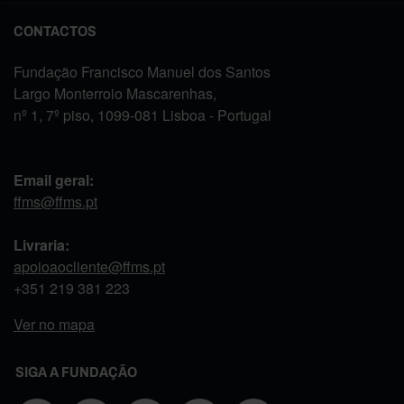
CONTACTOS
Fundação Francisco Manuel dos Santos
Largo Monterroio Mascarenhas,
nº 1, 7º piso, 1099-081 Lisboa - Portugal
Email geral:
ffms@ffms.pt
Livraria:
apoioaocliente@ffms.pt
+351
219 381 223
Ver no mapa
SIGA A FUNDAÇÃO