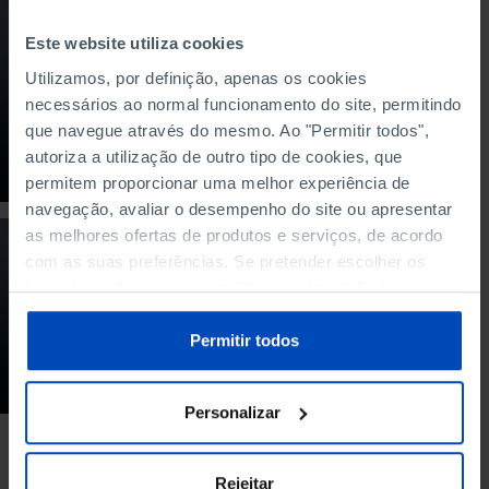
PODCAST
Este website utiliza cookies
Quem são as
Utilizamos, por definição, apenas os cookies
mulheres
portuguesas
necessários ao normal funcionamento do site, permitindo
que navegue através do mesmo. Ao "Permitir todos",
16/02/2019
autoriza a utilização de outro tipo de cookies, que
40 MIN
permitem proporcionar uma melhor experiência de
navegação, avaliar o desempenho do site ou apresentar
as melhores ofertas de produtos e serviços, de acordo
PODCAST
com as suas preferências. Se pretender escolher os
Nós e os outros
tipos de cookies, clique em "Personalizar". Saiba mais
sobre cookies através da gestão de preferências ou da
27/01/2018
nossa
Política de Cookies
.
Permitir todos
33 MIN
Personalizar
Rejeitar