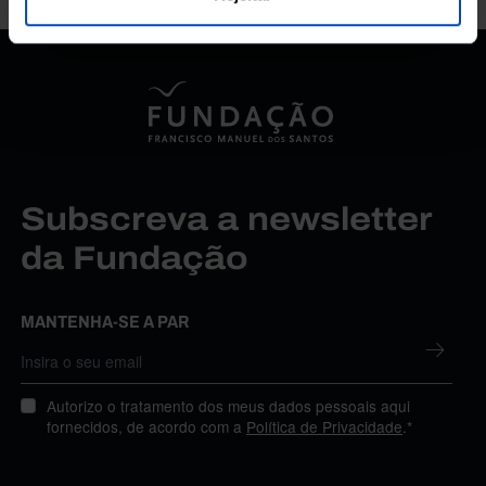
Subscreva a newsletter
da Fundação
MANTENHA-SE A PAR
Autorizo o tratamento dos meus dados pessoais aqui
fornecidos, de acordo com a
Política de Privacidade
.*