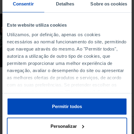
Consentir
Detalhes
Sobre os cookies
ENTREVISTA
Este website utiliza cookies
Rir é o melhor
Utilizamos, por definição, apenas os cookies
negócio?
necessários ao normal funcionamento do site, permitindo
que navegue através do mesmo. Ao "Permitir todos",
30/08/2025
autoriza a utilização de outro tipo de cookies, que
48 MIN
permitem proporcionar uma melhor experiência de
navegação, avaliar o desempenho do site ou apresentar
as melhores ofertas de produtos e serviços, de acordo
com as suas preferências. Se pretender escolher os
tipos de cookies, clique em "Personalizar". Saiba mais
sobre cookies através da gestão de preferências ou da
À venda na Livraria
nossa
Política de Cookies
.
Permitir todos
Personalizar