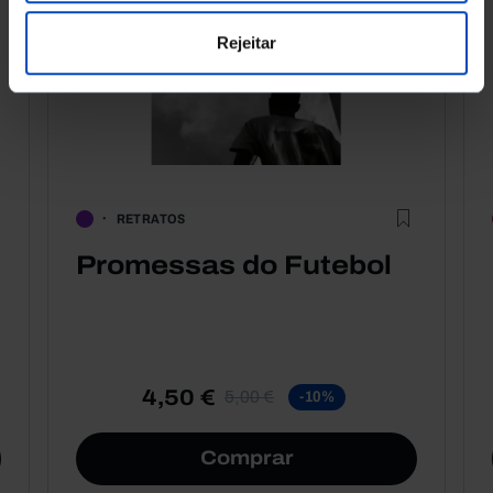
Rejeitar
RETRATOS
Promessas do Futebol
4,50 €
5,00 €
-10%
Comprar