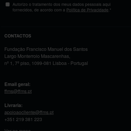
Autorizo o tratamento dos meus dados pessoais aqui
fornecidos, de acordo com a
Política de Privacidade
.*
CONTACTOS
Fundação Francisco Manuel dos Santos
Largo Monterroio Mascarenhas,
nº 1, 7º piso, 1099-081 Lisboa - Portugal
Email geral:
ffms@ffms.pt
Livraria:
apoioaocliente@ffms.pt
+351
219 381 223
Ver no mapa